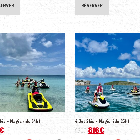
SERVER
RÉSERVER
kis – Magic ride (4h)
4 Jet Skis – Magic ride (5h)
€
816
€
960
€