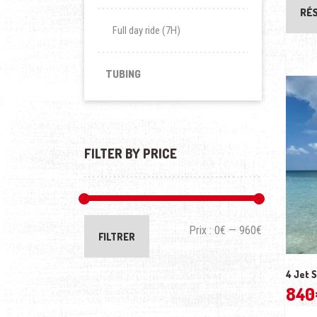
RÉ
Full day ride (7H)
TUBING
FILTER BY PRICE
Prix :
0€
—
960€
FILTRER
4 Jet S
840