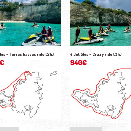
Skis – Terres basses ride (2h)
4 Jet Skis – Crazy ride (3h)
€
940
€