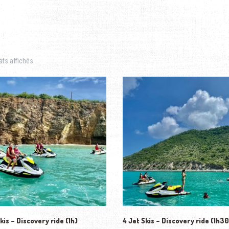
ats affichés
kis – Discovery ride (1h)
4 Jet Skis – Discovery ride (1h30