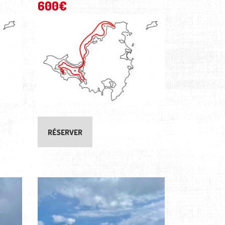
600
€
RÉSERVER