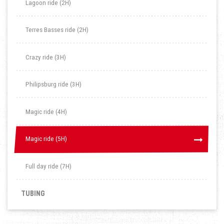
Lagoon ride (2H)
Terres Basses ride (2H)
Crazy ride (3H)
Philipsburg ride (3H)
Magic ride (4H)
Magic ride (5H)
Magic ride (5H)
Full day ride (7H)
TUBING