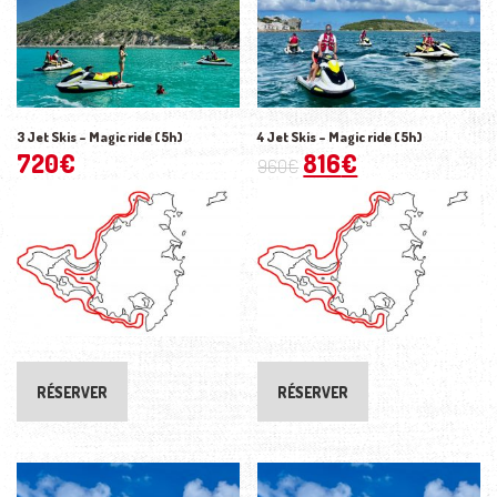
3 Jet Skis – Magic ride (5h)
4 Jet Skis – Magic ride (5h)
720
€
816
€
960
€
RÉSERVER
RÉSERVER