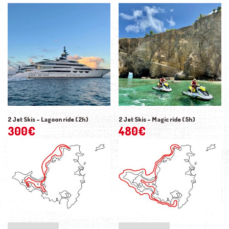
2 Jet Skis – Lagoon ride (2h)
2 Jet Skis – Magic ride (5h)
300
€
480
€