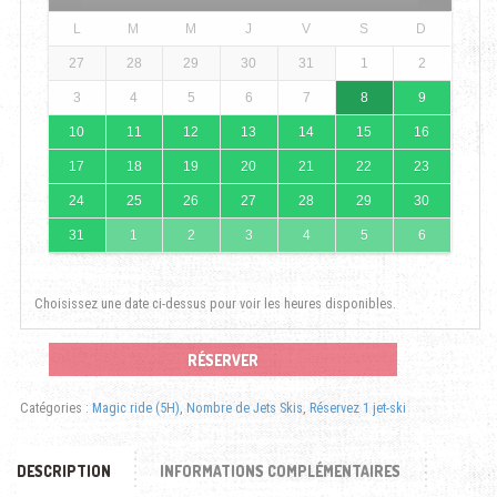
L
M
M
J
V
S
D
27
28
29
30
31
1
2
3
4
5
6
7
8
9
10
11
12
13
14
15
16
17
18
19
20
21
22
23
24
25
26
27
28
29
30
31
1
2
3
4
5
6
Choisissez une date ci-dessus pour voir les heures disponibles.
RÉSERVER
Catégories :
Magic ride (5H)
,
Nombre de Jets Skis
,
Réservez 1 jet-ski
DESCRIPTION
INFORMATIONS COMPLÉMENTAIRES