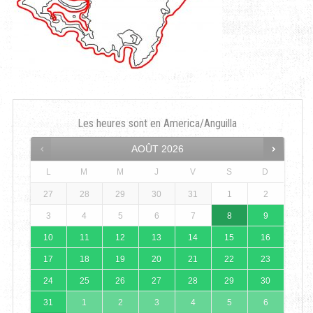
Les heures sont en
America/Anguilla
AOÛT
2026
L
M
M
J
V
S
D
27
28
29
30
31
1
2
3
4
5
6
7
8
9
10
11
12
13
14
15
16
17
18
19
20
21
22
23
24
25
26
27
28
29
30
31
1
2
3
4
5
6