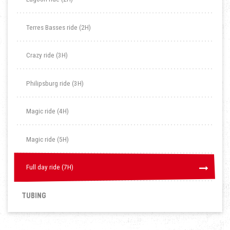
Terres Basses ride (2H)
Crazy ride (3H)
Philipsburg ride (3H)
Magic ride (4H)
Magic ride (5H)
Full day ride (7H)
Full day ride (7H)
TUBING