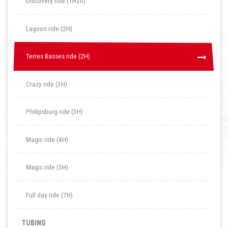
Discovery ride (1H30)
Lagoon ride (2H)
Terres Basses ride (2H)
Terres Basses ride (2H)
Crazy ride (3H)
Philipsburg ride (3H)
Magic ride (4H)
Magic ride (5H)
Full day ride (7H)
TUBING