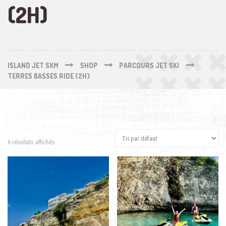
(2H)
ISLAND JET SXM
SHOP
PARCOURS JET SKI
TERRES BASSES RIDE (2H)
6 résultats affichés