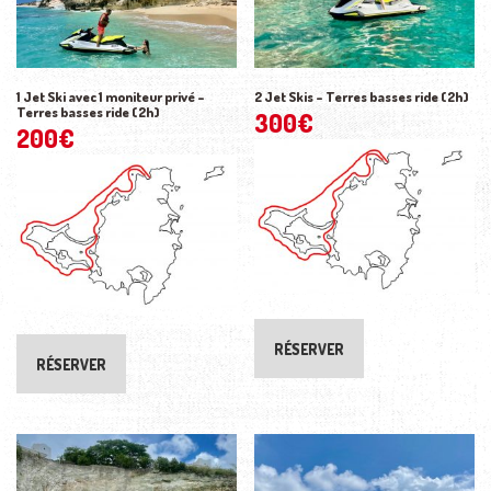
1 Jet Ski avec 1 moniteur privé –
2 Jet Skis – Terres basses ride (2h)
Terres basses ride (2h)
300
€
200
€
RÉSERVER
RÉSERVER