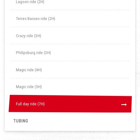
Lagoon ride (2H)
Terres Basses ride (2H)
Crazy ride (3H)
Philipsburg ride (3H)
Magic ride (4H)
Magic ride (5H)
Full day ride (7H)
Full day ride (7H)
TUBING