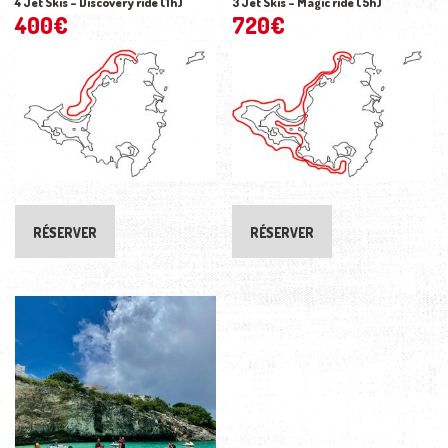
4 Jet Skis – Discovery ride (1h)
3 Jet Skis – Magic ride (5h)
400
€
720
€
RÉSERVER
RÉSERVER