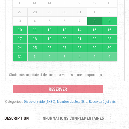
L
M
M
J
V
S
D
27
28
29
30
31
1
2
3
4
5
6
7
8
9
10
11
12
13
14
15
16
17
18
19
20
21
22
23
24
25
26
27
28
29
30
31
1
2
3
4
5
6
Choisissez une date ci-dessus pour voir les heures disponibles.
RÉSERVER
Catégories :
Discovery ride (1H30)
,
Nombre de Jets Skis
,
Réservez 2 jet-skis
DESCRIPTION
INFORMATIONS COMPLÉMENTAIRES